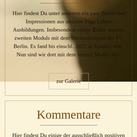
Hier findest Du unter anderem ein paar Bilder und
Impressionen aus unseren Yoga Lehrer
Ausbildungen. Insbesondere einige Bilder unseres
200h Yoga Ausbildung
zweiten Moduls mit dem Hochschulsport der FU
Berlin. Es fand bis einschl. 2021 in Spanien statt.
500h/500h+ Yoga Ausbildung
KONZEPT
Nun sind wir dort mit dem vierten Modul dort.
Weiterbildungen Yoga
AUSBILDUNGEN
Ausbildung Pranayamalehrer*in
200H YOGA AUSBILDUNG
zur Galerie
500H/500H+ YOGA AUSBILDUNG
Ausbildung Cell Release Coaching
WEITERBILDUNGEN YOGA
Galerie
AUSBILDUNG PRANAYAMALEHRER*IN
Kommentare
AUSBILDUNG CELL RELEASE COACHING
Kommentare
VERANSTALTUNGEN
Hier findest Du einige der ausschließlich positiven